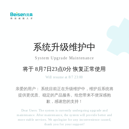
系统升级维护中
System Upgrade Maintenance
将于
8
月
7
日
23
点
0
分 恢复正常使用
Will resume at
8
/
7
23
:
00
亲爱的用户： 系统目前正在升级维护中，维护后系统将
提供更优质、稳定的产品服务。给您带来不便深感抱
歉，感谢您的支持！
Dear Users: The system is currently undergoing upgrade and
maintenance. After maintenance, the system will provide better and
more stable services. We apologize for any inconvenience caused,
thank you for your support!