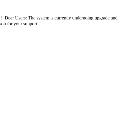
持！
Dear Users: The system is currently undergoing upgrade and
you for your support!