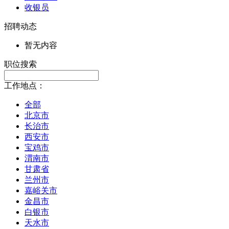
收银员
招聘动态
暂无内容
职位搜索
工作地点：
全部
北京市
长治市
西安市
宝鸡市
渭南市
甘肃省
兰州市
嘉峪关市
金昌市
白银市
天水市